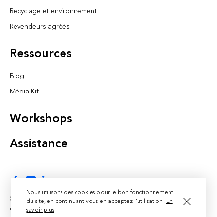
Recyclage et environnement
Revendeurs agréés
Ressources
Blog
Média Kit
Workshops
Assistance
Nous utilisons des cookies pour le bon fonctionnement
© Lugdosphère 2019 -
Mentions légales
- Designed &
du site, en continuant vous en acceptez l’utilisation.
En
developed by
Zeecom
savoir plus