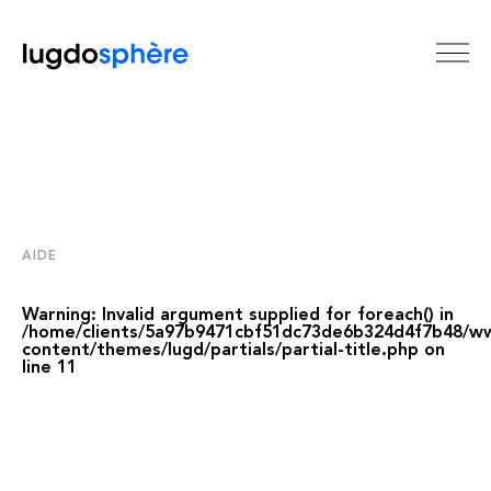
AIDE
Warning
: Invalid argument supplied for foreach() in
/home/clients/5a97b9471cbf51dc73de6b324d4f7b48/w
content/themes/lugd/partials/partial-title.php
on
line
11